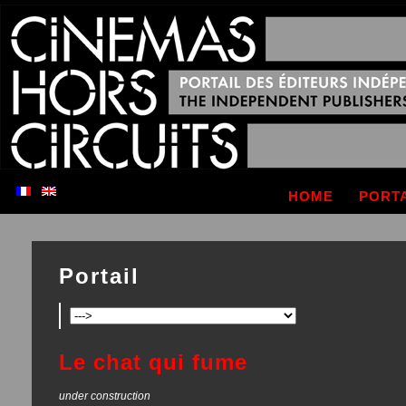
HOME
PORT
Portail
Le chat qui fume
under construction