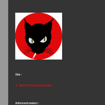
Site :
www.lechatquifume.com
Adresse/contact :