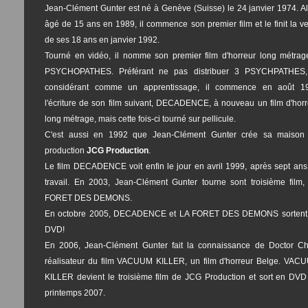
Jean-Clément Gunter est né à Genève (Suisse) le 24 janvier 1974. Al
âgé de 15 ans en 1989, il commence son premier film et le finit la ve
de ses 18 ans en janvier 1992.
Tourné en vidéo, il nomme son premier film d'horreur long métrag
PSYCHOPATHES. Préférant ne pas distribuer 3 PSYCHPATHES,
considérant comme un apprentissage, il commence en août 1
l'écriture de son film suivant, DECADENCE, à nouveau un film d'horr
long métrage, mais cette fois-ci tourné sur pellicule.
C'est aussi en 1992 que Jean-Clément Gunter crée sa maison
production
JCG Production
.
Le film DECADENCE voit enfin le jour en avril 1999, après sept ans
travail. En 2003, Jean-Clément Gunter tourne sont troisième film,
FORET DES DEMONS.
En octobre 2005, DECADENCE et LA FORET DES DEMONS sortent
DVD!
En 2006, Jean-Clément Gunter fait la connaissance de Doctor Chr
réalisateur du film VACUUM KILLER, un film d'horreur Belge. VAC
KILLER devient le troisième film de JCG Production et sort en DVD
printemps 2007.