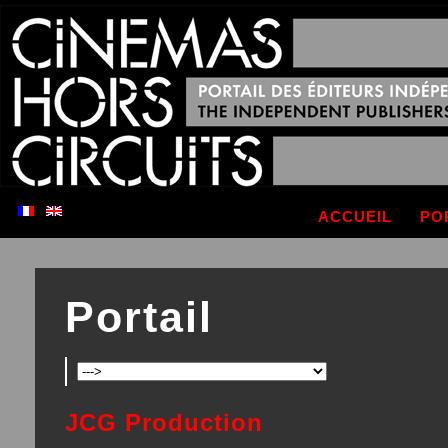
ACCUEIL
PO
Portail
JCG Production